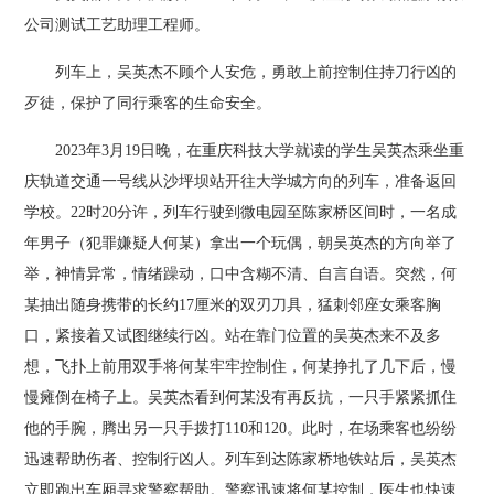
公司测试工艺助理工程师。
列车上，吴英杰不顾个人安危，勇敢上前控制住持刀行凶的
歹徒，保护了同行乘客的生命安全。
2023年3月19日晚，在重庆科技大学就读的学生吴英杰乘坐重
庆轨道交通一号线从沙坪坝站开往大学城方向的列车，准备返回
学校。22时20分许，列车行驶到微电园至陈家桥区间时，一名成
年男子（犯罪嫌疑人何某）拿出一个玩偶，朝吴英杰的方向举了
举，神情异常，情绪躁动，口中含糊不清、自言自语。突然，何
某抽出随身携带的长约17厘米的双刃刀具，猛刺邻座女乘客胸
口，紧接着又试图继续行凶。站在靠门位置的吴英杰来不及多
想，飞扑上前用双手将何某牢牢控制住，何某挣扎了几下后，慢
慢瘫倒在椅子上。吴英杰看到何某没有再反抗，一只手紧紧抓住
他的手腕，腾出另一只手拨打110和120。此时，在场乘客也纷纷
迅速帮助伤者、控制行凶人。列车到达陈家桥地铁站后，吴英杰
立即跑出车厢寻求警察帮助。警察迅速将何某控制，医生也快速