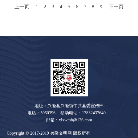
上一页
1
2
3
4
5
6
7
8
9
下一页
地址：兴隆县兴隆镇中共县委宣传部
电话：5050396 移动电话：13832437640
邮箱：xlxwmb@126.com
Copyright © 2017-2019 兴隆文明网 版权所有