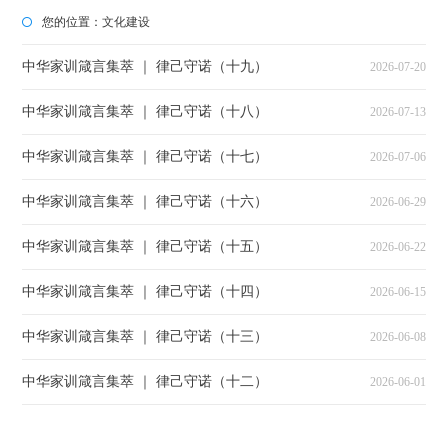
您的位置：
文化建设
中华家训箴言集萃 ｜ 律己守诺（十九）
2026-07-20
中华家训箴言集萃 ｜ 律己守诺（十八）
2026-07-13
中华家训箴言集萃 ｜ 律己守诺（十七）
2026-07-06
中华家训箴言集萃 ｜ 律己守诺（十六）
2026-06-29
中华家训箴言集萃 ｜ 律己守诺（十五）
2026-06-22
中华家训箴言集萃 ｜ 律己守诺（十四）
2026-06-15
中华家训箴言集萃 ｜ 律己守诺（十三）
2026-06-08
中华家训箴言集萃 ｜ 律己守诺（十二）
2026-06-01