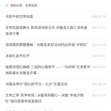
您的位置：
文明实践
光影中的文明实践
2026-06-29
文明实践搭舞台 新风浸润迎元旦 兴隆县主题汇演传递
2025-12-31
奋进力量
温情重阳爱暖桑榆，兴隆县多彩活动托起幸福“夕阳红”
2025-10-29
冰娃红娃手拉手
2025-10-13
翰墨传情忆峥嵘 三地同心颂和平 ——“泃河情”京津冀书
2025-09-01
画联展在兴隆县开幕
兴隆县举行“我们的节日—七夕”主题活动
2025-08-29
文明之承·双争有我 | 从暖胃到暖心—兴隆“幸福夕阳
2025-07-29
红”项目探索养老新路径